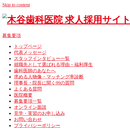
Skip to content
募集要項
トップページ
代表メッセージ
スタッフインタビュー一覧
就職先として選ばれる理由・福利厚生
歯科医師のあなたへ
求める人物像・マッチング率診断
理事長・院長に聞く99の質問
よくある質問
医院概要
募集要項一覧
オンライン面談
見学・実習のお申し込み
お問い合わせ
プライバシーポリシー